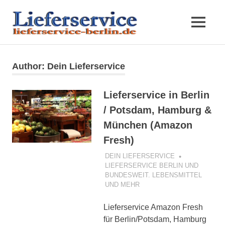
Lieferserv
MENÜ
Lieferservice
in
Zum
für
z.B.
Inhalt
Berlin
Author:
Dein Lieferservice
Pizza,
springen
Hamburger,
,
Sushi,
Lieferservice in Berlin
asiatisch
/ Potsdam, Hamburg &
Umland
und
München (Amazon
mehr.
In
und
Fresh)
Berlin,
dem
10. OKTOBER 2017
DEIN LIEFERSERVICE
bundeswe
LIEFERSERVICE BERLIN UND
Umland
BUNDESWEIT. LEBENSMITTEL
und
UND MEHR
auch
ganz
Lieferservice Amazon Fresh
Deutschland
für Berlin/Potsdam, Hamburg